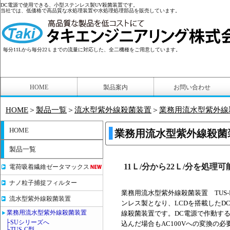
DC電源で使用できる、小型ステンレス製UV殺菌装置です。
当社では、低価格で高品質な水処理装置や水処理処理部品を販売しています。
毎分11Lから毎分22Ｌまでの流量に対応した、全二機種をご用意しています。
HOME
製品案内
お問い合わせ
HOME
＞
製品一覧
＞
流水型紫外線殺菌装置
＞
業務用流水型紫外線殺
HOME
業務用流水型紫外線殺菌装
製品一覧
11Ｌ/分から22Ｌ/分を処
電荷吸着繊維ゼータマックス
ナノ粒子捕捉フィルター
業務用流水型紫外線殺菌装置 TUS
流水型紫外線殺菌装置
ンレス製となり、LCDを搭載したD
業務用流水型紫外線殺菌装置
線殺菌装置です。DC電源で作動す
├SUシリーズへ
込んだ場合もAC100Vへの変換の
├TUS-C型