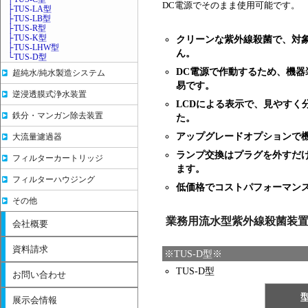
DC電源でそのまま使用可能です。
├TUS-LA型
├TUS-LB型
├TUS-R型
├TUS-K型
クリーンな紫外線殺菌で、対
├TUS-LHW型
ん。
└TUS-D型
DC電源で作動するため、機器
超純水/純水製造システム
易です。
逆浸透膜式浄水装置
LCDによる表示で、見やすく
鉄分・マンガン除去装置
た。
アップグレードオプションで
大流量濾過器
ランプ交換はプラグを外すだ
フィルターカートリッジ
ます。
フィルターハウジング
低価格でコストパフォーマン
その他
業務用流水型紫外線殺菌装
会社概要
資料請求
※TUS-D型※
TUS-D型
お問い合わせ
展示会情報