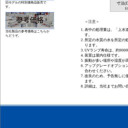
旧モデルの特別価格品販売で
寸法(D
す。
(
＜注意＞
表中の処理量は、「上水
当社製品の参考価格はこちらか
す。
らどうぞ。
所定の水質の水を所定の処理
ります。
UVランプ寿命は、約900
装置は屋内仕様です。
振動が多い場所や湿度が
アップグレードオプショ
合わせください。
改良のため、予告無しに
ます。
詳細は、当社までお問い