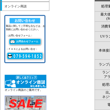
オンライン商談
処理量
最大
(M
製品に関してご不明な点などは、お
消費電
気軽にお問い合わせください。
：お問い合せフォーム：
UVラ
お問合わせフォーム
：ＦＡＸによるお問い合せ：
本体接
ランプ
ラン
ア
処理
オンライン商談のご案内です。
出
ネジ